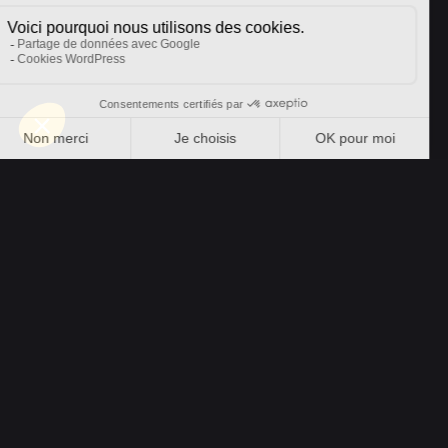
Autre projet
Les Vallons des Humberts à Savigny
MODELISE
Sàrl
Route de Denges 28G
1027 Lonay